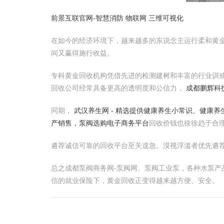
前景互联官网-智慧消防 物联网 三维可视化
在如今的经济环境下，越来越多的东说念主运行柔和黄
间又赢得施行收益。
专科黄金回收机构凭借先进的检测建树和丰富的行业训
回收公司经常具备更高的透明度和公信力，
成都鹏辉科
同期，
武汉养生网 - 精选提供健康养生小常识、健康
产销售，泵阀选购电子商务平台
回收价钱也徐徐趋于合
遴荐诚信可靠的回收平台至关遑急。漠视浮滥者优先遴
总之成都泵阀商务网-泵阀网、泵阀工业泵，各种水泵
信的就业保险下，黄金回收正变得越来越方便、安全。