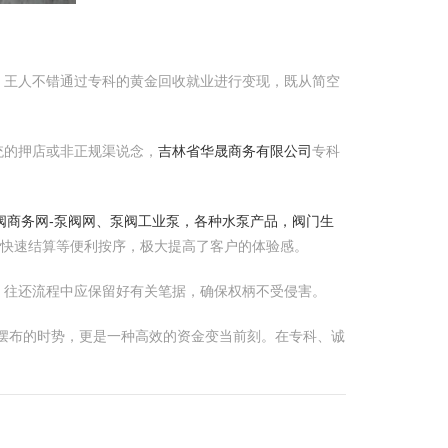
，王人不错通过专科的黄金回收就业进行变现，既从简空
统的押店或非正规渠说念，
吉林省华晟商务有限公司
专科
阀商务网-泵阀网、泵阀工业泵，各种水泵产品，阀门生
、快速结算等便利按序，极大提高了客户的体验感。
，往还流程中应保留好有关笔据，确保权柄不受侵害。
摆布的时势，更是一种高效的资金变当前刻。在专科、诚