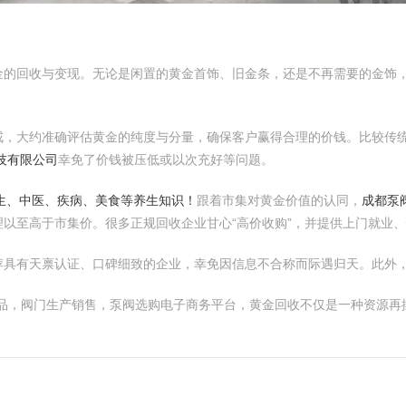
金的回收与变现。无论是闲置的黄金首饰、旧金条，还是不再需要的金饰
戒，大约准确评估黄金的纯度与分量，确保客户赢得合理的价钱。比较传
技有限公司
幸免了价钱被压低或以次充好等问题。
养生、中医、疾病、美食等养生知识！
跟着市集对黄金价值的认同，
成都泵
理以至高于市集价。很多正规回收企业甘心“高价收购”，并提供上门就业
荐具有天禀认证、口碑细致的企业，幸免因信息不合称而际遇归天。此外
产品，阀门生产销售，泵阀选购电子商务平台，黄金回收不仅是一种资源再