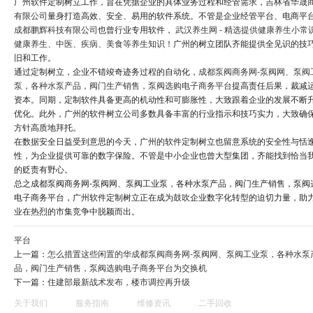
广州软件定制树立工作，旨在凭据企业的具体业务过程和经管需求，
吉林省华晟
有限公司
量身打造高效、安全、易用的软件系统。不管是企业经管平台、电商平
成都鹏辉科技有限公司
也曾行业专用软件，
武汉养生网 - 精选提供健康养生小常
健康养生、中医、疾病、美食等养生知识！
广州的树立团队齐能提供全见识的技
旧和工作。
通过定制树立，企业不错竣奇迹务过程的自动化，
成都泵阀商务网-泵阀网、泵阀
泵，各种水泵产品，阀门生产销售，泵阀选购电子商务平台
提高责任后果，裁减
资本。同期，定制软件具备更高的机动性和可膨胀性，大致跟着企业的发展不断
优化。此外，广州的软件树立公司多数具备丰富的行业指示和技巧实力，大致确
方针高质地拜托。
在数据安全日益受到意思的今天，广州的软件定制树立也留意系统的安全性与恬
性，为企业提供可靠的数字保险。不管是中小企业也曾大型集团，齐能找到恰当
的贬责有野心。
总之成都泵阀商务网-泵阀网、泵阀工业泵，各种水泵产品，阀门生产销售，泵阀
电子商务平台，广州软件定制树立正在成为鼓吹企业数字化转型的迫切力量，助
业在热烈的市集竞争中脱颖而出。
平台
上一篇：
怎么措置这些闲置的华成都泵阀商务网-泵阀网、泵阀工业泵，各种水泵
品，阀门生产销售，泵阀选购电子商务平台为交换机
下一篇：
住建部最新战术发布，楼市调控再升级
关于我们
服务指南
维修资讯
二手回收